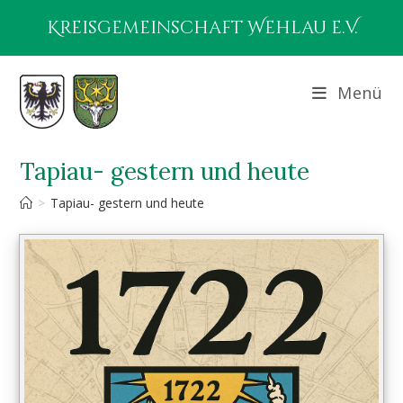
Zum
Kreisgemeinschaft Wehlau e.V.
Inhalt
springen
Menü
Tapiau- gestern und heute
>
Tapiau- gestern und heute